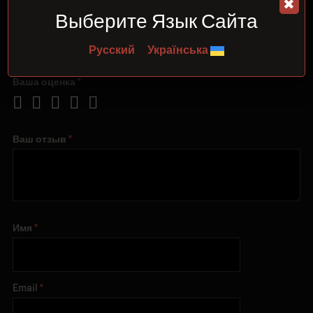
✖
“Аренда Рация”
Выберите Язык Сайта
Ваш адрес email не будет опубликован.
Обязательные
Русский
Українська
поля помечены
*
Ваша оценка
*
Ваш отзыв
*
Имя
*
Email
*